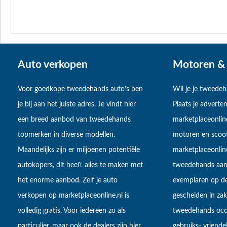
Auto verkopen
Motoren & 
Voor goedkope tweedehands auto’s ben
Wil je je tweede
je bij aan het juiste adres. Je vindt hier
Plaats je adverten
een breed aanbod van tweedehands
marketplaceonlin
topmerken in diverse modellen.
motoren en scoot
Maandelijks zijn er miljoenen potentiële
marketplaceonli
autokopers, dit heeft alles te maken met
tweedehands aan
het enorme aanbod. Zelf je auto
exemplaren op de
verkopen op marketplaceonline.nl is
gescheiden in zake
volledig gratis. Voor iedereen zo als
tweedehands occa
particulier, maar ook de dealers zijn hier
gebruiks- vriendel