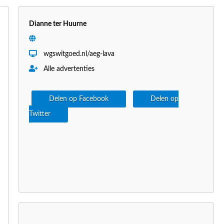
Dianne ter Huurne
wgswitgoed.nl/aeg-lava
Alle advertenties
Delen op Facebook
Delen op
Twitter