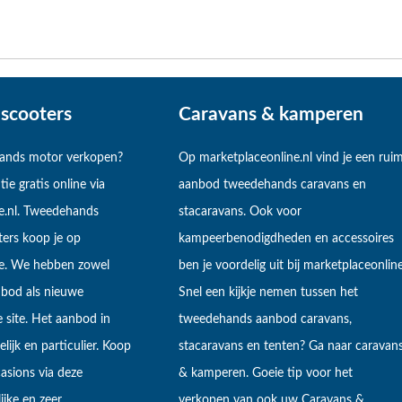
scooters
Caravans & kamperen
hands motor verkopen?
Op marketplaceonline.nl vind je een rui
tie gratis online via
aanbod tweedehands caravans en
e.nl. Tweedehands
stacaravans. Ook voor
ers koop je op
kampeerbenodigdheden en accessoires
ne. We hebben zowel
ben je voordelig uit bij marketplaceonline
bod als nieuwe
Snel een kijkje nemen tussen het
 site. Het aanbod in
tweedehands aanbod caravans,
lijk en particulier. Koop
stacaravans en tenten? Ga naar caravan
sions via deze
& kamperen. Goeie tip voor het
ijke en zeer
verkopen van ook uw Caravans &