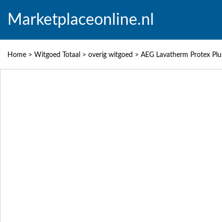
Marketplaceonline.nl
Home
>
Witgoed Totaal
>
overig witgoed
>
AEG Lavatherm Protex Pl