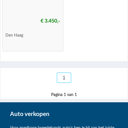
€ 3.450,-
Den Haag
1
Pagina 1 van 1
Auto verkopen
Voor goedkope tweedehands auto’s ben je bij aan het juiste