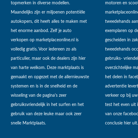
topmerken in diverse modellen.
motoren en scoot
Maandelijks zijn er miljoenen potentiële
marketplaceonli
autokopers, dit heeft alles te maken met
tweedehands aan
het enorme aanbod. Zelf je auto
exemplaren op de
verkopen op marketplaceonline.nl is
gescheiden in zake
volledig gratis. Voor iedereen zo als
tweedehands occa
particulier, maar ook de dealers zijn hier
gebruiks- vriendel
van harte welkom. Deze marktplaats is
overzichtelijke m
gemaakt en opgezet met de allernieuwste
het delen in fac
systemen en is in de snelheid en de
advertentie lever
wisseling van de pagina's zeer
verkeer op bij uw
gebruiksvriendelijk in het surfen en het
test het even uit
gebruik van deze leuke maar ook zeer
van onze faceboo
snelle Marktplaats.
conclusie hier uit.