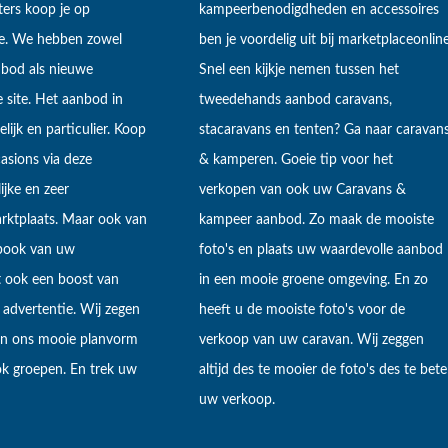
ers koop je op
kampeerbenodigdheden en accessoires
ne. We hebben zowel
ben je voordelig uit bij marketplaceonline
bod als nieuwe
Snel een kijkje nemen tussen het
 site. Het aanbod in
tweedehands aanbod caravans,
lijk en particulier. Koop
stacaravans en tenten? Ga naar caravan
sions via deze
& kamperen. Goeie tip voor het
ijke en zeer
verkopen van ook uw Caravans &
arktplaats. Maar ook van
kampeer aanbod. Zo maak de mooiste
ebook van uw
foto's en plaats uw waardevolle aanbod
t ook een boost van
in een mooie groene omgeving. En zo
 advertentie. Wij zegen
heeft u de mooiste foto's voor de
 in ons mooie planvorm
verkoop van uw caravan. Wij zeggen
k groepen. En trek uw
altijd des te mooier de foto's des te bete
uw verkoop.