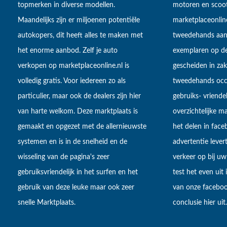
topmerken in diverse modellen.
motoren en scoot
Maandelijks zijn er miljoenen potentiële
marketplaceonli
autokopers, dit heeft alles te maken met
tweedehands aan
het enorme aanbod. Zelf je auto
exemplaren op de
verkopen op marketplaceonline.nl is
gescheiden in zake
volledig gratis. Voor iedereen zo als
tweedehands occa
particulier, maar ook de dealers zijn hier
gebruiks- vriendel
van harte welkom. Deze marktplaats is
overzichtelijke m
gemaakt en opgezet met de allernieuwste
het delen in fac
systemen en is in de snelheid en de
advertentie lever
wisseling van de pagina's zeer
verkeer op bij uw
gebruiksvriendelijk in het surfen en het
test het even uit
gebruik van deze leuke maar ook zeer
van onze faceboo
snelle Marktplaats.
conclusie hier uit.