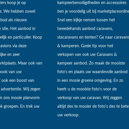
ers koop je op
kampeerbenodigdheden en accessoires
ne. We hebben zowel
ben je voordelig uit bij marketplaceonline
bod als nieuwe
Snel een kijkje nemen tussen het
 site. Het aanbod in
tweedehands aanbod caravans,
lijk en particulier. Koop
stacaravans en tenten? Ga naar caravan
sions via deze
& kamperen. Goeie tip voor het
ijke en zeer
verkopen van ook uw Caravans &
arktplaats. Maar ook van
kampeer aanbod. Zo maak de mooiste
ebook van uw
foto's en plaats uw waardevolle aanbod
t ook een boost van
in een mooie groene omgeving. En zo
 advertentie. Wij zegen
heeft u de mooiste foto's voor de
 in ons mooie planvorm
verkoop van uw caravan. Wij zeggen
k groepen. En trek uw
altijd des te mooier de foto's des te bete
uw verkoop.