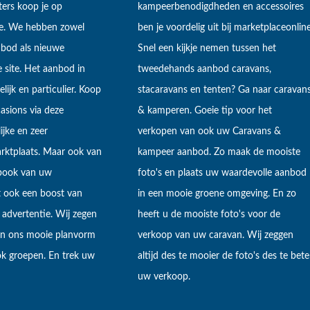
ers koop je op
kampeerbenodigdheden en accessoires
ne. We hebben zowel
ben je voordelig uit bij marketplaceonline
bod als nieuwe
Snel een kijkje nemen tussen het
 site. Het aanbod in
tweedehands aanbod caravans,
lijk en particulier. Koop
stacaravans en tenten? Ga naar caravan
sions via deze
& kamperen. Goeie tip voor het
ijke en zeer
verkopen van ook uw Caravans &
arktplaats. Maar ook van
kampeer aanbod. Zo maak de mooiste
ebook van uw
foto's en plaats uw waardevolle aanbod
t ook een boost van
in een mooie groene omgeving. En zo
 advertentie. Wij zegen
heeft u de mooiste foto's voor de
 in ons mooie planvorm
verkoop van uw caravan. Wij zeggen
k groepen. En trek uw
altijd des te mooier de foto's des te bete
uw verkoop.