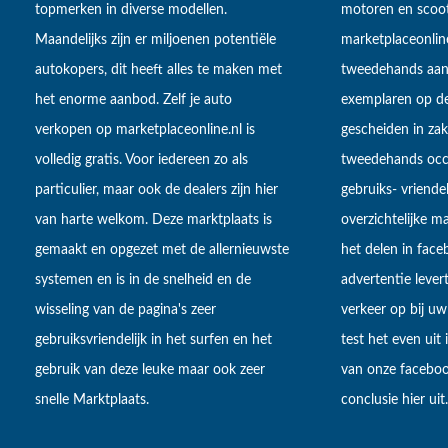
topmerken in diverse modellen.
motoren en scoot
Maandelijks zijn er miljoenen potentiële
marketplaceonli
autokopers, dit heeft alles te maken met
tweedehands aan
het enorme aanbod. Zelf je auto
exemplaren op de
verkopen op marketplaceonline.nl is
gescheiden in zake
volledig gratis. Voor iedereen zo als
tweedehands occa
particulier, maar ook de dealers zijn hier
gebruiks- vriendel
van harte welkom. Deze marktplaats is
overzichtelijke m
gemaakt en opgezet met de allernieuwste
het delen in fac
systemen en is in de snelheid en de
advertentie lever
wisseling van de pagina's zeer
verkeer op bij uw
gebruiksvriendelijk in het surfen en het
test het even uit
gebruik van deze leuke maar ook zeer
van onze faceboo
snelle Marktplaats.
conclusie hier uit.