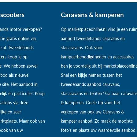
scooters
Caravans & kamperen
hands motor verkopen?
Op marketplaceonline.nl vind je een rui
tie gratis online via
aanbod tweedehands caravans en
e.nl. Tweedehands
stacaravans. Ook voor
ers koop je op
kampeerbenodigdheden en accessoires
ne. We hebben zowel
ben je voordelig uit bij marketplaceonline
bod als nieuwe
Snel een kijkje nemen tussen het
 site. Het aanbod in
tweedehands aanbod caravans,
lijk en particulier. Koop
stacaravans en tenten? Ga naar caravan
sions via deze
& kamperen. Goeie tip voor het
ijke en zeer
verkopen van ook uw Caravans &
arktplaats. Maar ook van
kampeer aanbod. Zo maak de mooiste
ebook van uw
foto's en plaats uw waardevolle aanbod