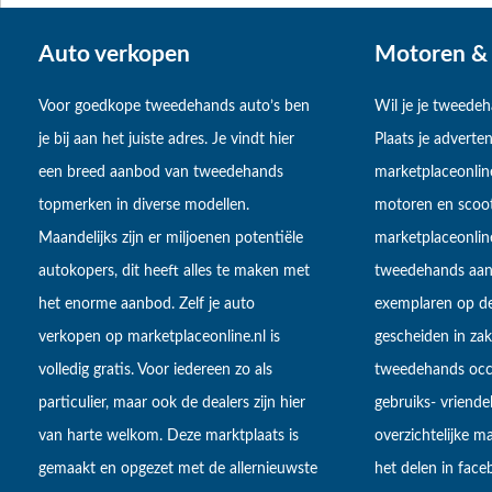
Auto verkopen
Motoren & 
Voor goedkope tweedehands auto’s ben
Wil je je tweede
je bij aan het juiste adres. Je vindt hier
Plaats je adverten
een breed aanbod van tweedehands
marketplaceonlin
topmerken in diverse modellen.
motoren en scoot
Maandelijks zijn er miljoenen potentiële
marketplaceonli
autokopers, dit heeft alles te maken met
tweedehands aan
het enorme aanbod. Zelf je auto
exemplaren op de
verkopen op marketplaceonline.nl is
gescheiden in zake
volledig gratis. Voor iedereen zo als
tweedehands occa
particulier, maar ook de dealers zijn hier
gebruiks- vriendel
van harte welkom. Deze marktplaats is
overzichtelijke m
gemaakt en opgezet met de allernieuwste
het delen in fac