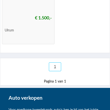
€ 1.500,-
Ulrum
1
Pagina 1 van 1
Auto verkopen
Voor goedkope tweedehands auto’s ben je bij aan het juiste