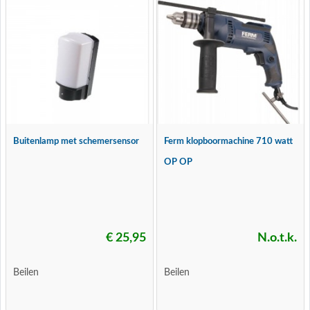
Buitenlamp met schemersensor
Ferm klopboormachine 710 watt
OP OP
€ 25,95
N.o.t.k.
Beilen
Beilen