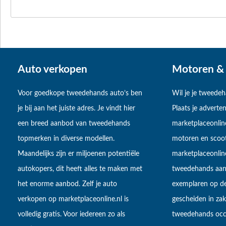
Auto verkopen
Motoren & 
Voor goedkope tweedehands auto’s ben
Wil je je tweede
je bij aan het juiste adres. Je vindt hier
Plaats je adverten
een breed aanbod van tweedehands
marketplaceonlin
topmerken in diverse modellen.
motoren en scoot
Maandelijks zijn er miljoenen potentiële
marketplaceonli
autokopers, dit heeft alles te maken met
tweedehands aan
het enorme aanbod. Zelf je auto
exemplaren op de
verkopen op marketplaceonline.nl is
gescheiden in zake
volledig gratis. Voor iedereen zo als
tweedehands occa