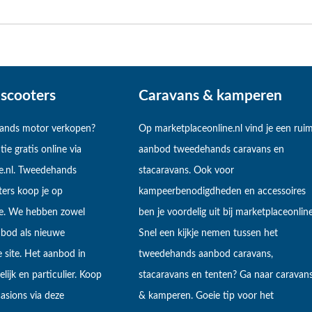
scooters
Caravans & kamperen
hands motor verkopen?
Op marketplaceonline.nl vind je een rui
tie gratis online via
aanbod tweedehands caravans en
e.nl. Tweedehands
stacaravans. Ook voor
ers koop je op
kampeerbenodigdheden en accessoires
ne. We hebben zowel
ben je voordelig uit bij marketplaceonline
bod als nieuwe
Snel een kijkje nemen tussen het
 site. Het aanbod in
tweedehands aanbod caravans,
lijk en particulier. Koop
stacaravans en tenten? Ga naar caravan
sions via deze
& kamperen. Goeie tip voor het