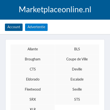
Marketplaceonline.nl
Account
Advertentie
Allante
BLS
Brougham
Coupe de Ville
CTS
Deville
Eldorado
Escalade
Fleetwood
Seville
SRX
STS
XLR