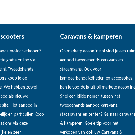
scooters
Caravans & kamperen
hands motor verkopen?
Op marketplaceonline.nl vind je een rui
tie gratis online via
aanbod tweedehands caravans en
e.nl. Tweedehands
stacaravans. Ook voor
ers koop je op
kampeerbenodigdheden en accessoires
ne. We hebben zowel
ben je voordelig uit bij marketplaceonline
bod als nieuwe
Snel een kijkje nemen tussen het
 site. Het aanbod in
tweedehands aanbod caravans,
lijk en particulier. Koop
stacaravans en tenten? Ga naar caravan
sions via deze
& kamperen. Goeie tip voor het
ijke en zeer
verkopen van ook uw Caravans &