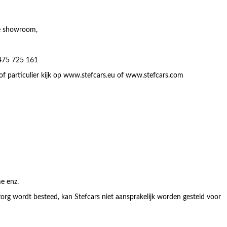
ze showroom,
 475 725 161
ar of particulier kijk op www.stefcars.eu of www.stefcars.com
e enz.
org wordt besteed, kan Stefcars niet aansprakelijk worden gesteld voor