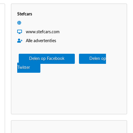
Stefcars
www.stefcars.com
Alle advertenties
Delen op Facebook
Delen op
Twitter