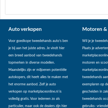
Auto verkopen
Motoren & 
Voor goedkope tweedehands auto’s ben
Wil je je tweede
je bij aan het juiste adres. Je vindt hier
Plaats je adverten
een breed aanbod van tweedehands
marketplaceonlin
topmerken in diverse modellen.
motoren en scoot
Maandelijks zijn er miljoenen potentiële
marketplaceonli
autokopers, dit heeft alles te maken met
tweedehands aan
het enorme aanbod. Zelf je auto
exemplaren op de
verkopen op marketplaceonline.nl is
gescheiden in zake
volledig gratis. Voor iedereen zo als
tweedehands occa
particulier, maar ook de dealers zijn hier
gebruiks- vriendel