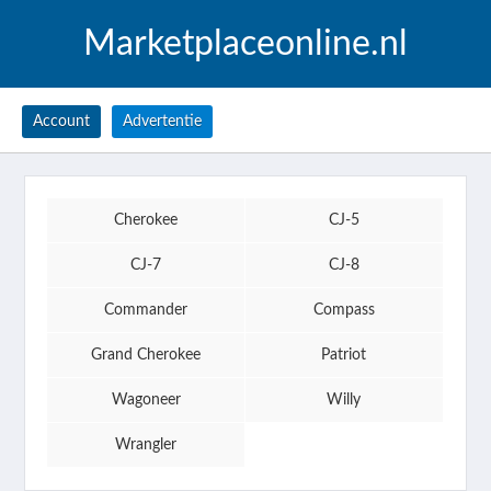
Marketplaceonline.nl
Account
Advertentie
Cherokee
CJ-5
CJ-7
CJ-8
Commander
Compass
Grand Cherokee
Patriot
Wagoneer
Willy
Wrangler