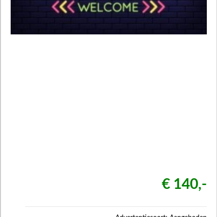
€ 140,-