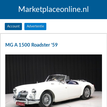
Marketplaceonline.nl
Account
Advertentie
MG A 1500 Roadster '59