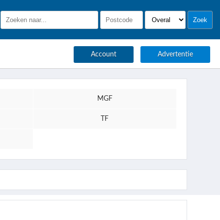
Account
Advertentie
MGF
TF