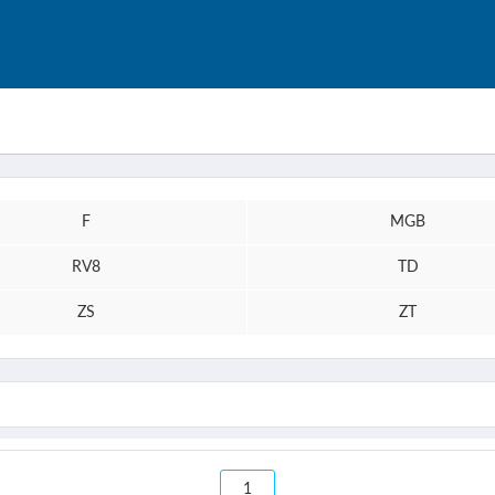
F
MGB
RV8
TD
ZS
ZT
1