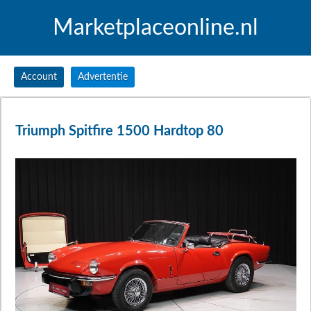
Marketplaceonline.nl
Account
Advertentie
Triumph Spitfire 1500 Hardtop 80