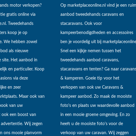
hands motor verkopen?
Op marketplaceonline.nl vind je een rui
tie gratis online via
aanbod tweedehands caravans en
e.nl. Tweedehands
stacaravans. Ook voor
ers koop je op
kampeerbenodigdheden en accessoires
ne. We hebben zowel
ben je voordelig uit bij marketplaceonline
bod als nieuwe
Snel een kijkje nemen tussen het
 site. Het aanbod in
tweedehands aanbod caravans,
lijk en particulier. Koop
stacaravans en tenten? Ga naar caravan
sions via deze
& kamperen. Goeie tip voor het
ijke en zeer
verkopen van ook uw Caravans &
arktplaats. Maar ook van
kampeer aanbod. Zo maak de mooiste
ebook van uw
foto's en plaats uw waardevolle aanbod
t ook een boost van
in een mooie groene omgeving. En zo
 advertentie. Wij zegen
heeft u de mooiste foto's voor de
 in ons mooie planvorm
verkoop van uw caravan. Wij zeggen