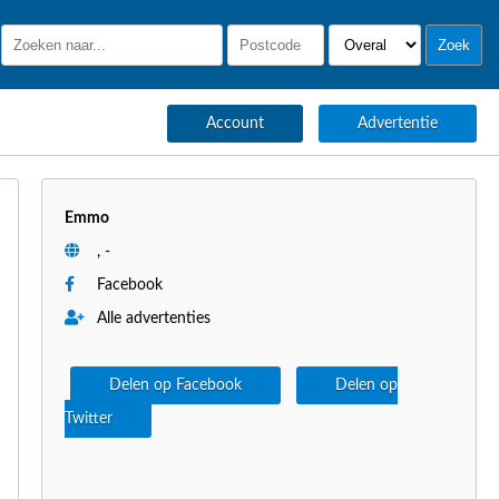
Account
Advertentie
Emmo
, -
Facebook
Alle advertenties
Delen op Facebook
Delen op
Twitter