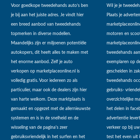
Voor goedkope tweedehands auto’s ben
Wil je je tweede
je bij aan het juiste adres. Je vindt hier
Plaats je adverten
een breed aanbod van tweedehands
marketplaceonlin
topmerken in diverse modellen.
motoren en scoot
Maandelijks zijn er miljoenen potentiële
marketplaceonli
autokopers, dit heeft alles te maken met
tweedehands aan
het enorme aanbod. Zelf je auto
exemplaren op de
verkopen op marketplaceonline.nl is
gescheiden in zake
volledig gratis. Voor iedereen zo als
tweedehands occa
particulier, maar ook de dealers zijn hier
gebruiks- vriendel
van harte welkom. Deze marktplaats is
overzichtelijke m
gemaakt en opgezet met de allernieuwste
het delen in fac
systemen en is in de snelheid en de
advertentie lever
wisseling van de pagina's zeer
verkeer op bij uw
gebruiksvriendelijk in het surfen en het
test het even uit