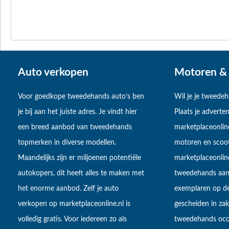
Auto verkopen
Motoren & 
Voor goedkope tweedehands auto’s ben
Wil je je tweede
je bij aan het juiste adres. Je vindt hier
Plaats je adverten
een breed aanbod van tweedehands
marketplaceonlin
topmerken in diverse modellen.
motoren en scoot
Maandelijks zijn er miljoenen potentiële
marketplaceonli
autokopers, dit heeft alles te maken met
tweedehands aan
het enorme aanbod. Zelf je auto
exemplaren op de
verkopen op marketplaceonline.nl is
gescheiden in zake
volledig gratis. Voor iedereen zo als
tweedehands occa