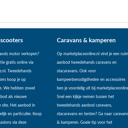
scooters
Caravans & kamperen
hands motor verkopen?
Op marketplaceonline.nl vind je een rui
tie gratis online via
aanbod tweedehands caravans en
e.nl. Tweedehands
stacaravans. Ook voor
ers koop je op
kampeerbenodigdheden en accessoires
ne. We hebben zowel
ben je voordelig uit bij marketplaceonline
bod als nieuwe
Snel een kijkje nemen tussen het
 site. Het aanbod in
tweedehands aanbod caravans,
lijk en particulier. Koop
stacaravans en tenten? Ga naar caravan
sions via deze
& kamperen. Goeie tip voor het