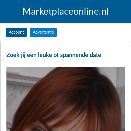
Marketplaceonline.nl
Account
Advertentie
Zoek jij een leuke of spannende date