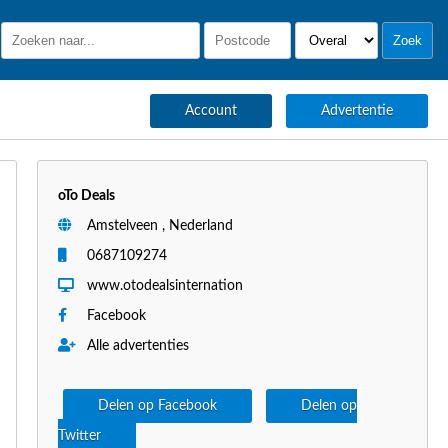
Account
Advertentie
oTo Deals
Amstelveen , Nederland
0687109274
www.otodealsinternation
Facebook
Alle advertenties
Delen op Facebook
Delen op
Twitter