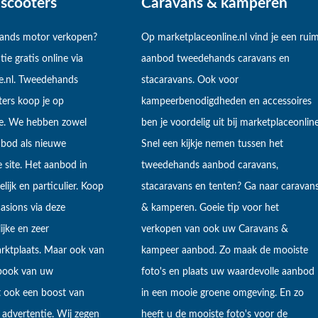
scooters
Caravans & kamperen
hands motor verkopen?
Op marketplaceonline.nl vind je een rui
tie gratis online via
aanbod tweedehands caravans en
e.nl. Tweedehands
stacaravans. Ook voor
ers koop je op
kampeerbenodigdheden en accessoires
ne. We hebben zowel
ben je voordelig uit bij marketplaceonline
bod als nieuwe
Snel een kijkje nemen tussen het
 site. Het aanbod in
tweedehands aanbod caravans,
lijk en particulier. Koop
stacaravans en tenten? Ga naar caravan
sions via deze
& kamperen. Goeie tip voor het
ijke en zeer
verkopen van ook uw Caravans &
arktplaats. Maar ook van
kampeer aanbod. Zo maak de mooiste
ebook van uw
foto's en plaats uw waardevolle aanbod
t ook een boost van
in een mooie groene omgeving. En zo
 advertentie. Wij zegen
heeft u de mooiste foto's voor de