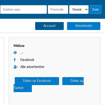
Account
Advertentie
Melissa
, -
Facebook
Alle advertenties
Delen op Facebook
Delen op
Twitter