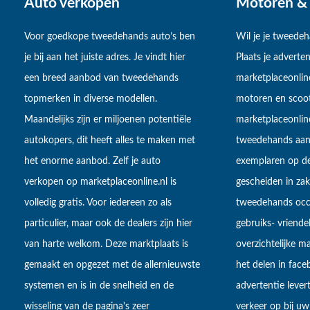
Auto verkopen
Motoren & 
Voor goedkope tweedehands auto’s ben
Wil je je tweede
je bij aan het juiste adres. Je vindt hier
Plaats je adverten
een breed aanbod van tweedehands
marketplaceonlin
topmerken in diverse modellen.
motoren en scoot
Maandelijks zijn er miljoenen potentiële
marketplaceonli
autokopers, dit heeft alles te maken met
tweedehands aan
het enorme aanbod. Zelf je auto
exemplaren op de
verkopen op marketplaceonline.nl is
gescheiden in zake
volledig gratis. Voor iedereen zo als
tweedehands occa
particulier, maar ook de dealers zijn hier
gebruiks- vriendel
van harte welkom. Deze marktplaats is
overzichtelijke m
gemaakt en opgezet met de allernieuwste
het delen in fac
systemen en is in de snelheid en de
advertentie lever
wisseling van de pagina's zeer
verkeer op bij uw