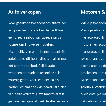
Auto verkopen
Motoren & 
Voor goedkope tweedehands auto’s ben
Wil je je tweede
je bij aan het juiste adres. Je vindt hier
Plaats je adverten
een breed aanbod van tweedehands
marketplaceonlin
topmerken in diverse modellen.
motoren en scoot
Maandelijks zijn er miljoenen potentiële
marketplaceonli
autokopers, dit heeft alles te maken met
tweedehands aan
het enorme aanbod. Zelf je auto
exemplaren op de
verkopen op marketplaceonline.nl is
gescheiden in zake
volledig gratis. Voor iedereen zo als
tweedehands occa
particulier, maar ook de dealers zijn hier
gebruiks- vriendel
van harte welkom. Deze marktplaats is
overzichtelijke m
gemaakt en opgezet met de allernieuwste
het delen in fac