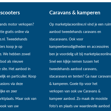
scooters
Caravans & kamperen
hands motor verkopen?
Op marketplaceonline.nl vind je een rui
tie gratis online via
aanbod tweedehands caravans en
e.nl. Tweedehands
stacaravans. Ook voor
ers koop je op
kampeerbenodigdheden en accessoires
ne. We hebben zowel
ben je voordelig uit bij marketplaceonline
bod als nieuwe
Snel een kijkje nemen tussen het
 site. Het aanbod in
tweedehands aanbod caravans,
lijk en particulier. Koop
stacaravans en tenten? Ga naar caravan
sions via deze
& kamperen. Goeie tip voor het
ijke en zeer
verkopen van ook uw Caravans &
arktplaats. Maar ook van
kampeer aanbod. Zo maak de mooiste
ebook van uw
foto's en plaats uw waardevolle aanbod