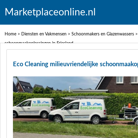
Marketplaceonline.nl
Home
>
Diensten en Vakmensen
>
Schoonmakers en Glazenwassers
schoonmaakoplossingen in Friesland
Eco Cleaning milieuvriendelijke schoonmaakop