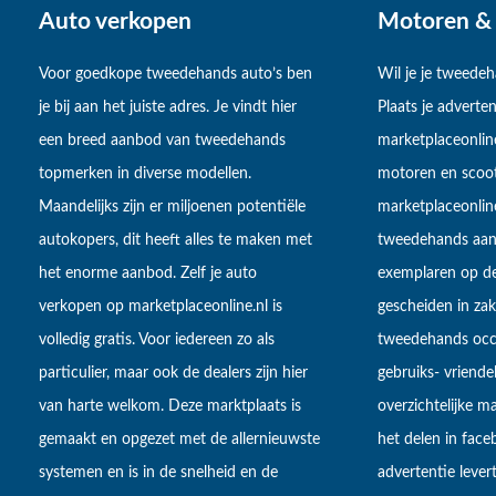
Auto verkopen
Motoren & 
Voor goedkope tweedehands auto’s ben
Wil je je tweede
je bij aan het juiste adres. Je vindt hier
Plaats je adverten
een breed aanbod van tweedehands
marketplaceonlin
topmerken in diverse modellen.
motoren en scoot
Maandelijks zijn er miljoenen potentiële
marketplaceonli
autokopers, dit heeft alles te maken met
tweedehands aan
het enorme aanbod. Zelf je auto
exemplaren op de
verkopen op marketplaceonline.nl is
gescheiden in zake
volledig gratis. Voor iedereen zo als
tweedehands occa
particulier, maar ook de dealers zijn hier
gebruiks- vriendel
van harte welkom. Deze marktplaats is
overzichtelijke m
gemaakt en opgezet met de allernieuwste
het delen in fac
systemen en is in de snelheid en de
advertentie lever