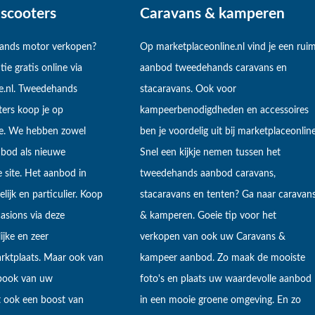
scooters
Caravans & kamperen
hands motor verkopen?
Op marketplaceonline.nl vind je een rui
tie gratis online via
aanbod tweedehands caravans en
e.nl. Tweedehands
stacaravans. Ook voor
ers koop je op
kampeerbenodigdheden en accessoires
ne. We hebben zowel
ben je voordelig uit bij marketplaceonline
bod als nieuwe
Snel een kijkje nemen tussen het
 site. Het aanbod in
tweedehands aanbod caravans,
lijk en particulier. Koop
stacaravans en tenten? Ga naar caravan
sions via deze
& kamperen. Goeie tip voor het
ijke en zeer
verkopen van ook uw Caravans &
arktplaats. Maar ook van
kampeer aanbod. Zo maak de mooiste
ebook van uw
foto's en plaats uw waardevolle aanbod
t ook een boost van
in een mooie groene omgeving. En zo