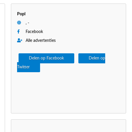
Popl
, -
Facebook
Alle advertenties
Delen op Facebook
Delen op
Twitter