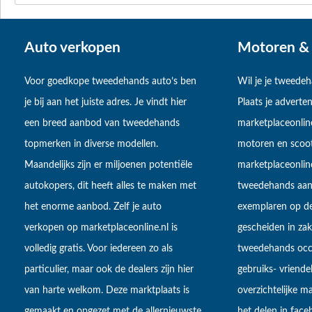
Auto verkopen
Motoren & 
Voor goedkope tweedehands auto’s ben
Wil je je tweede
je bij aan het juiste adres. Je vindt hier
Plaats je adverten
een breed aanbod van tweedehands
marketplaceonlin
topmerken in diverse modellen.
motoren en scoot
Maandelijks zijn er miljoenen potentiële
marketplaceonli
autokopers, dit heeft alles te maken met
tweedehands aan
het enorme aanbod. Zelf je auto
exemplaren op de
verkopen op marketplaceonline.nl is
gescheiden in zake
volledig gratis. Voor iedereen zo als
tweedehands occa
particulier, maar ook de dealers zijn hier
gebruiks- vriendel
van harte welkom. Deze marktplaats is
overzichtelijke m
gemaakt en opgezet met de allernieuwste
het delen in fac