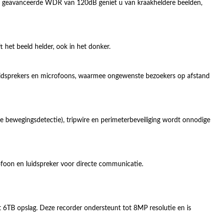
n geavanceerde WDR van 120dB geniet u van kraakheldere beelden,
t het beeld helder, ook in het donker.
uidsprekers en microfoons, waarmee ongewenste bezoekers op afstand
 bewegingsdetectie), tripwire en perimeterbeveiliging wordt onnodige
oon en luidspreker voor directe communicatie.
6TB opslag. Deze recorder ondersteunt tot 8MP resolutie en is