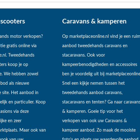
scooters
Caravans & kamperen
hands motor verkopen?
Op marketplaceonline.nl vind je een rui
tie gratis online via
aanbod tweedehands caravans en
e.nl. Tweedehands
stacaravans. Ook voor
ers koop je op
kampeerbenodigdheden en accessoires
ne. We hebben zowel
ben je voordelig uit bij marketplaceonline
bod als nieuwe
Snel een kijkje nemen tussen het
 site. Het aanbod in
tweedehands aanbod caravans,
lijk en particulier. Koop
stacaravans en tenten? Ga naar caravan
sions via deze
& kamperen. Goeie tip voor het
ijke en zeer
verkopen van ook uw Caravans &
arktplaats. Maar ook van
kampeer aanbod. Zo maak de mooiste
ebook van uw
foto's en plaats uw waardevolle aanbod