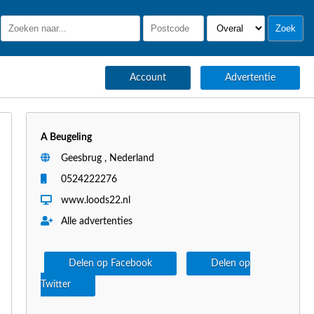
Account
Advertentie
A Beugeling
Geesbrug , Nederland
0524222276
www.loods22.nl
Alle advertenties
Delen op Facebook
Delen op
Twitter