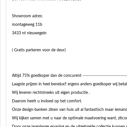
Showroom adres:
montageweg 11b
3433 nt nieuwegein
( Gratis parkeren voor de deur)
Altijd 75% goedkoper dan de concurent ---------------------------------
Laagste prijzen in heel benelux‼️ ergens anders goedkoper wij betalen h
Wij leveren rechtstreeks uit eigen productie .
Daarom heeft u invloed op het comfort.
Onze design-banken zitten van huis uit al fantastisch maar iema
Wij kijken samen met u naar de optimale maatvoering want, zitcom
Door onze jarenlange ervaring en de uitgebreide collectie kunnen w