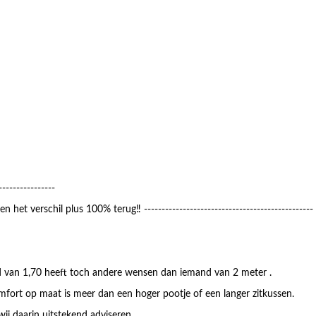
--------------
et verschil plus 100% terug‼️ ------------------------------------------------
nd van 1,70 heeft toch andere wensen dan iemand van 2 meter .
fort op maat is meer dan een hoger pootje of een langer zitkussen.
ij daarin uitstekend adviseren..