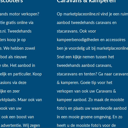
scooters
Caravans & kamperen
hands motor verkopen?
Op marketplaceonline.nl vind je een rui
tie gratis online via
aanbod tweedehands caravans en
e.nl. Tweedehands
stacaravans. Ook voor
ers koop je op
kampeerbenodigdheden en accessoires
ne. We hebben zowel
ben je voordelig uit bij marketplaceonline
bod als nieuwe
Snel een kijkje nemen tussen het
 site. Het aanbod in
tweedehands aanbod caravans,
lijk en particulier. Koop
stacaravans en tenten? Ga naar caravan
sions via deze
& kamperen. Goeie tip voor het
ijke en zeer
verkopen van ook uw Caravans &
arktplaats. Maar ook van
kampeer aanbod. Zo maak de mooiste
ebook van uw
foto's en plaats uw waardevolle aanbod
t ook een boost van
in een mooie groene omgeving. En zo
 advertentie. Wij zegen
heeft u de mooiste foto's voor de