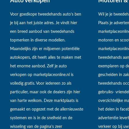
Auto verkopen
Motoren & 
Voor goedkope tweedehands auto’s ben
Wil je je tweede
je bij aan het juiste adres. Je vindt hier
Plaats je adverten
een breed aanbod van tweedehands
marketplaceonlin
topmerken in diverse modellen.
motoren en scoot
Maandelijks zijn er miljoenen potentiële
marketplaceonli
autokopers, dit heeft alles te maken met
tweedehands aan
het enorme aanbod. Zelf je auto
exemplaren op de
verkopen op marketplaceonline.nl is
gescheiden in zake
volledig gratis. Voor iedereen zo als
tweedehands occa
particulier, maar ook de dealers zijn hier
gebruiks- vriendel
van harte welkom. Deze marktplaats is
overzichtelijke m
gemaakt en opgezet met de allernieuwste
het delen in fac
systemen en is in de snelheid en de
advertentie lever
wisseling van de pagina's zeer
verkeer op bij uw