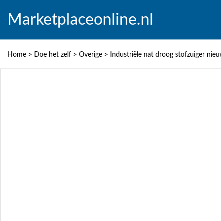
Marketplaceonline.nl
Home
>
Doe het zelf
>
Overige
>
Industriële nat droog stofzuiger nie