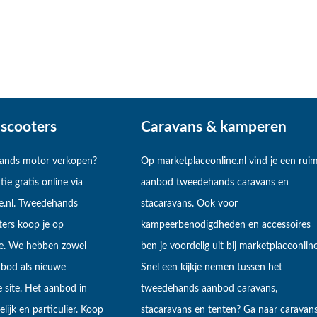
scooters
Caravans & kamperen
hands motor verkopen?
Op marketplaceonline.nl vind je een rui
tie gratis online via
aanbod tweedehands caravans en
e.nl. Tweedehands
stacaravans. Ook voor
ers koop je op
kampeerbenodigdheden en accessoires
ne. We hebben zowel
ben je voordelig uit bij marketplaceonline
bod als nieuwe
Snel een kijkje nemen tussen het
 site. Het aanbod in
tweedehands aanbod caravans,
lijk en particulier. Koop
stacaravans en tenten? Ga naar caravan