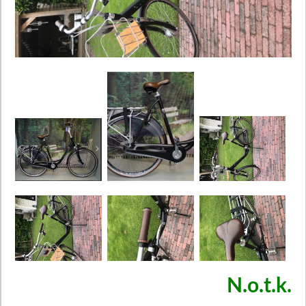
N.o.t.k.