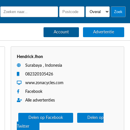
Account
Advertentie
Hendrick Jhon
Surabaya , Indonesia
082320105426
www.zonacycles.com
Facebook
Alle advertenties
Delen op Facebook
Delen op
Twitter