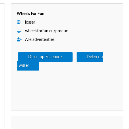
Wheels For Fun
losser
wheelsforfun.eu/produc
Alle advertenties
Delen op Facebook
Delen op
Twitter