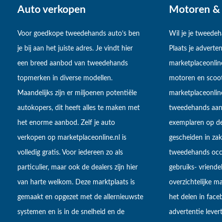
Auto verkopen
Motoren & 
Voor goedkope tweedehands auto’s ben
Wil je je tweede
je bij aan het juiste adres. Je vindt hier
Plaats je adverten
een breed aanbod van tweedehands
marketplaceonlin
topmerken in diverse modellen.
motoren en scoot
Maandelijks zijn er miljoenen potentiële
marketplaceonli
autokopers, dit heeft alles te maken met
tweedehands aan
het enorme aanbod. Zelf je auto
exemplaren op de
verkopen op marketplaceonline.nl is
gescheiden in zake
volledig gratis. Voor iedereen zo als
tweedehands occa
particulier, maar ook de dealers zijn hier
gebruiks- vriendel
van harte welkom. Deze marktplaats is
overzichtelijke m
gemaakt en opgezet met de allernieuwste
het delen in fac
systemen en is in de snelheid en de
advertentie lever