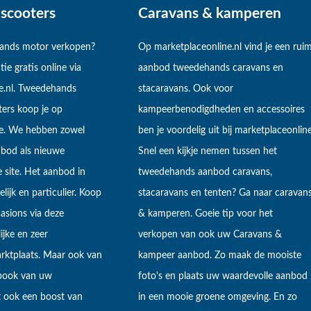
scooters
Caravans & kamperen
hands motor verkopen?
Op marketplaceonline.nl vind je een rui
tie gratis online via
aanbod tweedehands caravans en
e.nl. Tweedehands
stacaravans. Ook voor
ers koop je op
kampeerbenodigdheden en accessoires
ne. We hebben zowel
ben je voordelig uit bij marketplaceonline
bod als nieuwe
Snel een kijkje nemen tussen het
 site. Het aanbod in
tweedehands aanbod caravans,
lijk en particulier. Koop
stacaravans en tenten? Ga naar caravan
sions via deze
& kamperen. Goeie tip voor het
ijke en zeer
verkopen van ook uw Caravans &
arktplaats. Maar ook van
kampeer aanbod. Zo maak de mooiste
ebook van uw
foto's en plaats uw waardevolle aanbod
t ook een boost van
in een mooie groene omgeving. En zo