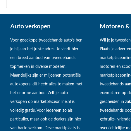
Auto verkopen
Motoren & 
Voor goedkope tweedehands auto’s ben
Wil je je tweede
je bij aan het juiste adres. Je vindt hier
Plaats je adverten
een breed aanbod van tweedehands
marketplaceonlin
topmerken in diverse modellen.
motoren en scoot
Maandelijks zijn er miljoenen potentiële
marketplaceonli
autokopers, dit heeft alles te maken met
tweedehands aan
het enorme aanbod. Zelf je auto
exemplaren op de
verkopen op marketplaceonline.nl is
gescheiden in zake
volledig gratis. Voor iedereen zo als
tweedehands occa
particulier, maar ook de dealers zijn hier
gebruiks- vriendel
van harte welkom. Deze marktplaats is
overzichtelijke m