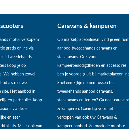
scooters
Caravans & kamperen
hands motor verkopen?
Op marketplaceonline.nl vind je een rui
tie gratis online via
aanbod tweedehands caravans en
e.nl. Tweedehands
stacaravans. Ook voor
ers koop je op
kampeerbenodigdheden en accessoires
ne. We hebben zowel
ben je voordelig uit bij marketplaceonline
bod als nieuwe
Snel een kijkje nemen tussen het
 site. Het aanbod in
tweedehands aanbod caravans,
lijk en particulier. Koop
stacaravans en tenten? Ga naar caravan
sions via deze
& kamperen. Goeie tip voor het
ijke en zeer
verkopen van ook uw Caravans &
arktplaats. Maar ook van
kampeer aanbod. Zo maak de mooiste