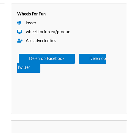
Wheels For Fun
losser
wheelsforfun.eu/produc
Alle advertenties
Delen op Facebook
Delen op
Twitter