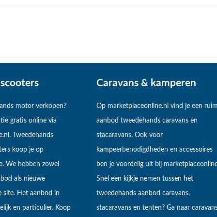
scooters
Caravans & kamperen
hands motor verkopen?
Op marketplaceonline.nl vind je een rui
tie gratis online via
aanbod tweedehands caravans en
e.nl. Tweedehands
stacaravans. Ook voor
ers koop je op
kampeerbenodigdheden en accessoires
ne. We hebben zowel
ben je voordelig uit bij marketplaceonline
bod als nieuwe
Snel een kijkje nemen tussen het
 site. Het aanbod in
tweedehands aanbod caravans,
lijk en particulier. Koop
stacaravans en tenten? Ga naar caravan