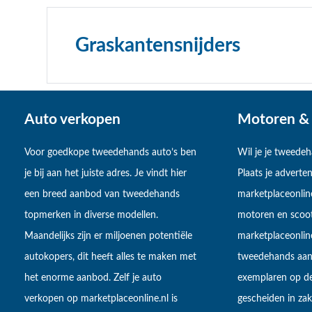
Graskantensnijders
Auto verkopen
Motoren & 
Voor goedkope tweedehands auto’s ben
Wil je je tweede
je bij aan het juiste adres. Je vindt hier
Plaats je adverten
een breed aanbod van tweedehands
marketplaceonlin
topmerken in diverse modellen.
motoren en scoot
Maandelijks zijn er miljoenen potentiële
marketplaceonli
autokopers, dit heeft alles te maken met
tweedehands aan
het enorme aanbod. Zelf je auto
exemplaren op de
verkopen op marketplaceonline.nl is
gescheiden in zake