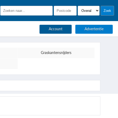
Account
Advertentie
Graskantensnijders