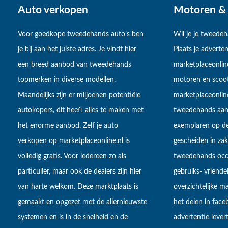
Auto verkopen
Motoren & 
Voor goedkope tweedehands auto’s ben
Wil je je tweede
je bij aan het juiste adres. Je vindt hier
Plaats je adverten
een breed aanbod van tweedehands
marketplaceonlin
topmerken in diverse modellen.
motoren en scoot
Maandelijks zijn er miljoenen potentiële
marketplaceonli
autokopers, dit heeft alles te maken met
tweedehands aan
het enorme aanbod. Zelf je auto
exemplaren op de
verkopen op marketplaceonline.nl is
gescheiden in zake
volledig gratis. Voor iedereen zo als
tweedehands occa
particulier, maar ook de dealers zijn hier
gebruiks- vriendel
van harte welkom. Deze marktplaats is
overzichtelijke m
gemaakt en opgezet met de allernieuwste
het delen in fac
systemen en is in de snelheid en de
advertentie lever