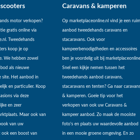
scooters
Caravans & kamperen
hands motor verkopen?
Op marketplaceonline.nl vind je een rui
tie gratis online via
aanbod tweedehands caravans en
e.nl. Tweedehands
stacaravans. Ook voor
ers koop je op
kampeerbenodigdheden en accessoires
ne. We hebben zowel
ben je voordelig uit bij marketplaceonline
bod als nieuwe
Snel een kijkje nemen tussen het
 site. Het aanbod in
tweedehands aanbod caravans,
lijk en particulier. Koop
stacaravans en tenten? Ga naar caravan
sions via deze
& kamperen. Goeie tip voor het
ijke en zeer
verkopen van ook uw Caravans &
arktplaats. Maar ook van
kampeer aanbod. Zo maak de mooiste
ebook van uw
foto's en plaats uw waardevolle aanbod
t ook een boost van
in een mooie groene omgeving. En zo