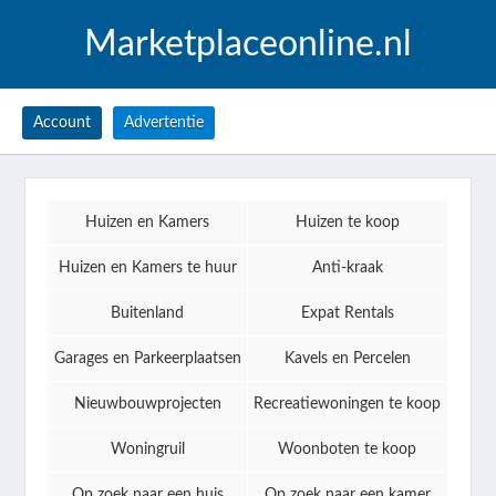
Marketplaceonline.nl
Account
Advertentie
Huizen en Kamers
Huizen te koop
Huizen en Kamers te huur
Anti-kraak
Buitenland
Expat Rentals
Garages en Parkeerplaatsen
Kavels en Percelen
Nieuwbouwprojecten
Recreatiewoningen te koop
Woningruil
Woonboten te koop
Op zoek naar een huis
Op zoek naar een kamer