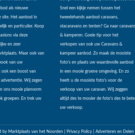
bod als nieuwe
Snel een kijkje nemen tussen het
 site. Het aanbod in
tweedehands aanbod caravans,
lijk en particulier. Koop
stacaravans en tenten? Ga naar caravan
sions via deze
& kamperen. Goeie tip voor het
ijke en zeer
verkopen van ook uw Caravans &
arktplaats. Maar ook van
kampeer aanbod. Zo maak de mooiste
ebook van uw
foto's en plaats uw waardevolle aanbod
t ook een boost van
in een mooie groene omgeving. En zo
 advertentie. Wij zegen
heeft u de mooiste foto's voor de
 in ons mooie planvorm
verkoop van uw caravan. Wij zeggen
k groepen. En trek uw
altijd des te mooier de foto's des te bete
uw verkoop.
d by
Marktplaats van het Noorden
|
Privacy Policy
|
Adverteren en Delen