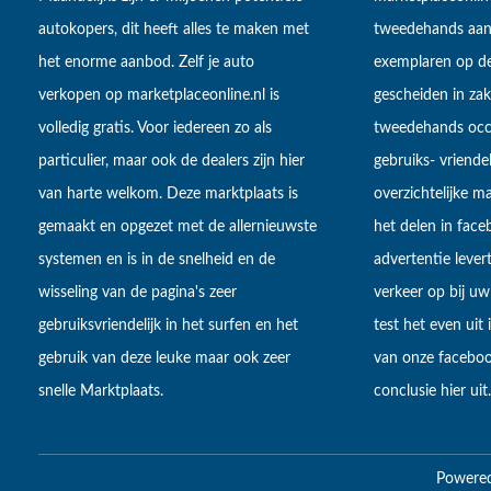
autokopers, dit heeft alles te maken met
tweedehands aan
het enorme aanbod. Zelf je auto
exemplaren op de
verkopen op marketplaceonline.nl is
gescheiden in zake
volledig gratis. Voor iedereen zo als
tweedehands occa
particulier, maar ook de dealers zijn hier
gebruiks- vriendel
van harte welkom. Deze marktplaats is
overzichtelijke m
gemaakt en opgezet met de allernieuwste
het delen in fac
systemen en is in de snelheid en de
advertentie lever
wisseling van de pagina's zeer
verkeer op bij uw
gebruiksvriendelijk in het surfen en het
test het even uit
gebruik van deze leuke maar ook zeer
van onze faceboo
snelle Marktplaats.
conclusie hier uit.
Powere