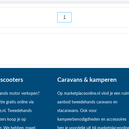
1
scooters
Caravans & kamperen
hands motor verkopen?
Op marketplaceonline.nl vind je een rui
tie gratis online via
aanbod tweedehands caravans en
e.nl. Tweedehands
stacaravans. Ook voor
ers koop je op
kampeerbenodigdheden en accessoires
ne. We hebben zowel
ben je voordelig uit bij marketplaceonline