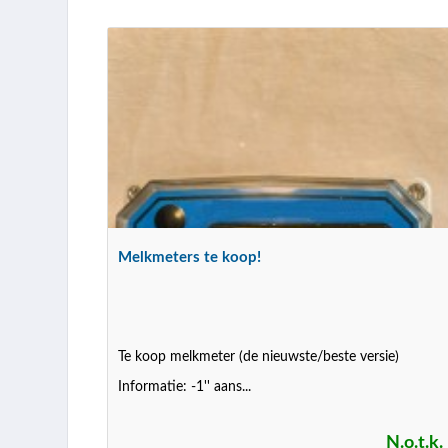
Melkmeters te koop!
Te koop melkmeter (de nieuwste/beste versie)
Informatie: -1'' aans...
N.o.t.k.