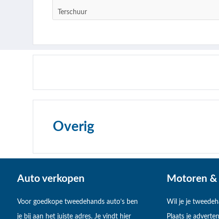
Terschuur
Overig
Auto verkopen
Motoren & 
Voor goedkope tweedehands auto’s ben
Wil je je tweede
je bij aan het juiste adres. Je vindt hier
Plaats je adverten