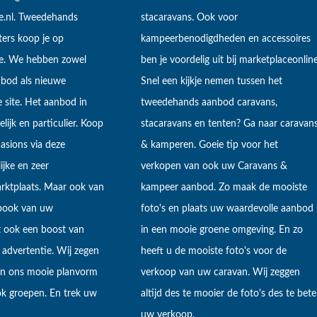
e.nl. Tweedehands
stacaravans. Ook voor
ers koop je op
kampeerbenodigdheden en accessoires
ne. We hebben zowel
ben je voordelig uit bij marketplaceonline
bod als nieuwe
Snel een kijkje nemen tussen het
 site. Het aanbod in
tweedehands aanbod caravans,
lijk en particulier. Koop
stacaravans en tenten? Ga naar caravan
sions via deze
& kamperen. Goeie tip voor het
ijke en zeer
verkopen van ook uw Caravans &
arktplaats. Maar ook van
kampeer aanbod. Zo maak de mooiste
ebook van uw
foto's en plaats uw waardevolle aanbod
t ook een boost van
in een mooie groene omgeving. En zo
 advertentie. Wij zegen
heeft u de mooiste foto's voor de
 in ons mooie planvorm
verkoop van uw caravan. Wij zeggen
k groepen. En trek uw
altijd des te mooier de foto's des te bete
uw verkoop.