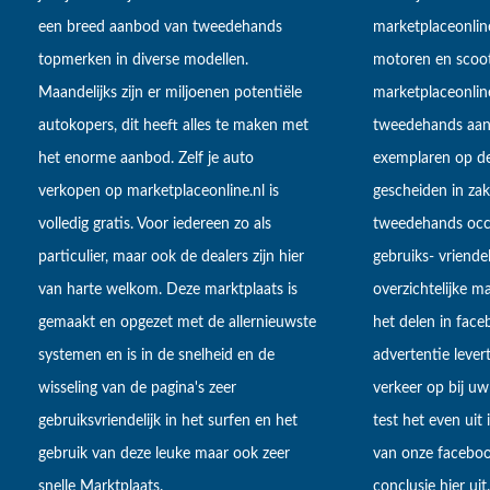
een breed aanbod van tweedehands
marketplaceonlin
topmerken in diverse modellen.
motoren en scoot
Maandelijks zijn er miljoenen potentiële
marketplaceonli
autokopers, dit heeft alles te maken met
tweedehands aan
het enorme aanbod. Zelf je auto
exemplaren op de
verkopen op marketplaceonline.nl is
gescheiden in zake
volledig gratis. Voor iedereen zo als
tweedehands occa
particulier, maar ook de dealers zijn hier
gebruiks- vriendel
van harte welkom. Deze marktplaats is
overzichtelijke m
gemaakt en opgezet met de allernieuwste
het delen in fac
systemen en is in de snelheid en de
advertentie lever
wisseling van de pagina's zeer
verkeer op bij uw
gebruiksvriendelijk in het surfen en het
test het even uit
gebruik van deze leuke maar ook zeer
van onze faceboo
snelle Marktplaats.
conclusie hier uit.