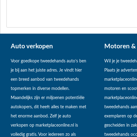
Auto verkopen
Motoren & 
Voor goedkope tweedehands auto’s ben
Wil je je tweede
je bij aan het juiste adres. Je vindt hier
Plaats je adverten
een breed aanbod van tweedehands
marketplaceonlin
topmerken in diverse modellen.
motoren en scoot
Maandelijks zijn er miljoenen potentiële
marketplaceonli
autokopers, dit heeft alles te maken met
tweedehands aan
het enorme aanbod. Zelf je auto
exemplaren op de
verkopen op marketplaceonline.nl is
gescheiden in zake
volledig gratis. Voor iedereen zo als
tweedehands occa