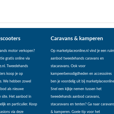
scooters
Caravans & kamperen
hands motor verkopen?
Op marketplaceonline.nl vind je een rui
tie gratis online via
aanbod tweedehands caravans en
e.nl. Tweedehands
stacaravans. Ook voor
ers koop je op
kampeerbenodigdheden en accessoires
ne. We hebben zowel
ben je voordelig uit bij marketplaceonline
bod als nieuwe
Snel een kijkje nemen tussen het
 site. Het aanbod in
tweedehands aanbod caravans,
lijk en particulier. Koop
stacaravans en tenten? Ga naar caravan
sions via deze
& kamperen. Goeie tip voor het