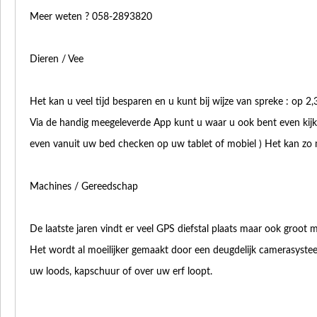
Meer weten ? 058-2893820
Dieren / Vee
Het kan u veel tijd besparen en u kunt bij wijze van spreke : op 2,3,4
Via de handig meegeleverde App kunt u waar u ook bent even kijke
even vanuit uw bed checken op uw tablet of mobiel ) Het kan zo ma
Machines / Gereedschap
De laatste jaren vindt er veel GPS diefstal plaats maar ook groot m
Het wordt al moeilijker gemaakt door een deugdelijk camerasystee
uw loods, kapschuur of over uw erf loopt.