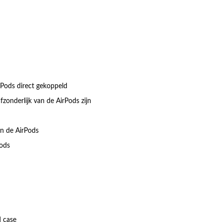
rPods direct gekoppeld
zonderlijk van de AirPods zijn
an de AirPods
Pods
d case