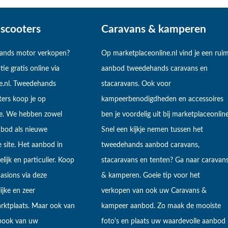
scooters
Caravans & kamperen
hands motor verkopen?
Op marketplaceonline.nl vind je een rui
tie gratis online via
aanbod tweedehands caravans en
e.nl. Tweedehands
stacaravans. Ook voor
ers koop je op
kampeerbenodigdheden en accessoires
ne. We hebben zowel
ben je voordelig uit bij marketplaceonline
bod als nieuwe
Snel een kijkje nemen tussen het
 site. Het aanbod in
tweedehands aanbod caravans,
lijk en particulier. Koop
stacaravans en tenten? Ga naar caravan
sions via deze
& kamperen. Goeie tip voor het
ijke en zeer
verkopen van ook uw Caravans &
arktplaats. Maar ook van
kampeer aanbod. Zo maak de mooiste
ebook van uw
foto's en plaats uw waardevolle aanbod