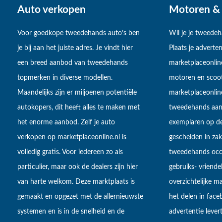
Auto verkopen
Motoren & 
Voor goedkope tweedehands auto’s ben
Wil je je tweede
je bij aan het juiste adres. Je vindt hier
Plaats je adverten
een breed aanbod van tweedehands
marketplaceonlin
topmerken in diverse modellen.
motoren en scoot
Maandelijks zijn er miljoenen potentiële
marketplaceonli
autokopers, dit heeft alles te maken met
tweedehands aan
het enorme aanbod. Zelf je auto
exemplaren op de
verkopen op marketplaceonline.nl is
gescheiden in zake
volledig gratis. Voor iedereen zo als
tweedehands occa
particulier, maar ook de dealers zijn hier
gebruiks- vriendel
van harte welkom. Deze marktplaats is
overzichtelijke m
gemaakt en opgezet met de allernieuwste
het delen in fac
systemen en is in de snelheid en de
advertentie lever