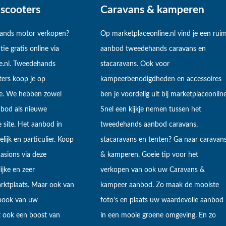
scooters
Caravans & kamperen
hands motor verkopen?
Op marketplaceonline.nl vind je een rui
tie gratis online via
aanbod tweedehands caravans en
e.nl. Tweedehands
stacaravans. Ook voor
ers koop je op
kampeerbenodigdheden en accessoires
ne. We hebben zowel
ben je voordelig uit bij marketplaceonline
bod als nieuwe
Snel een kijkje nemen tussen het
 site. Het aanbod in
tweedehands aanbod caravans,
lijk en particulier. Koop
stacaravans en tenten? Ga naar caravan
sions via deze
& kamperen. Goeie tip voor het
ijke en zeer
verkopen van ook uw Caravans &
arktplaats. Maar ook van
kampeer aanbod. Zo maak de mooiste
ebook van uw
foto's en plaats uw waardevolle aanbod
t ook een boost van
in een mooie groene omgeving. En zo