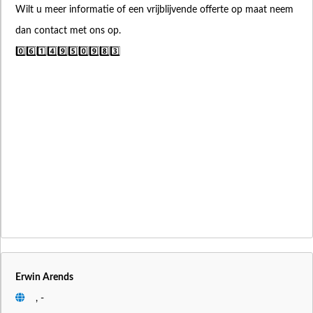
Wilt u meer informatie of een vrijblijvende offerte op maat neem
dan contact met ons op.
0️⃣6️⃣1️⃣4️⃣9️⃣5️⃣0️⃣9️⃣8️⃣3️⃣
Erwin Arends
, -