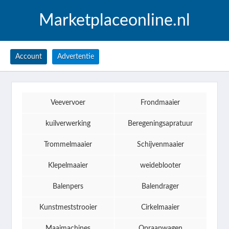
Marketplaceonline.nl
Account
Advertentie
Veevervoer
Frondmaaier
kuilverwerking
Beregeningsapratuur
Trommelmaaier
Schijvenmaaier
Klepelmaaier
weideblooter
Balenpers
Balendrager
Kunstmeststrooier
Cirkelmaaier
Maaimachines
Opraapwagen