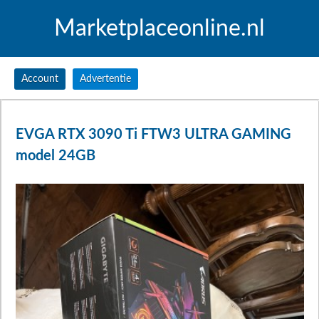
Marketplaceonline.nl
Account
Advertentie
EVGA RTX 3090 Ti FTW3 ULTRA GAMING
model 24GB