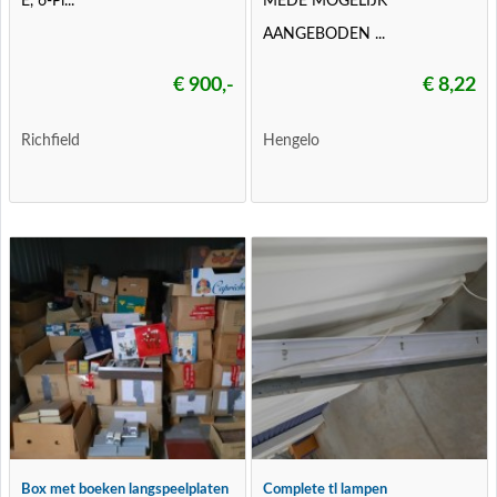
E, 6-Pi...
MEDE MOGELIJK
AANGEBODEN ...
€ 900,-
€ 8,22
Richfield
Hengelo
Box met boeken langspeelplaten
Complete tl lampen