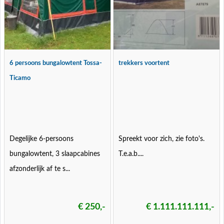
6 persoons bungalowtent Tossa-
trekkers voortent
Ticamo
Degelijke 6-persoons
Spreekt voor zich, zie foto's.
bungalowtent, 3 slaapcabines
T.e.a.b....
afzonderlijk af te s...
€ 250,-
€ 1.111.111.111,-