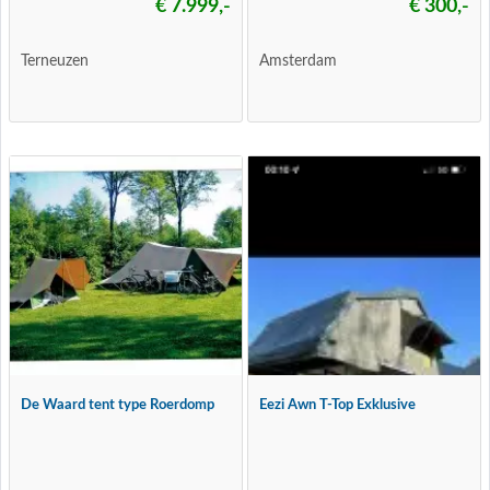
€ 7.999,-
€ 300,-
Terneuzen
Amsterdam
De Waard tent type Roerdomp
Eezi Awn T-Top Exklusive