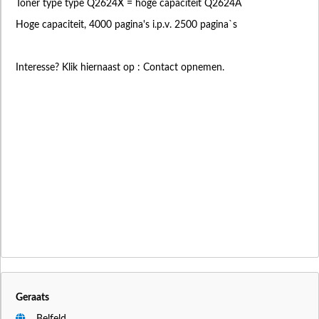
Toner type type Q2624X = hoge capaciteit Q2624A
Hoge capaciteit, 4000 pagina's i.p.v. 2500 pagina`s
Interesse? Klik hiernaast op : Contact opnemen.
Geraats