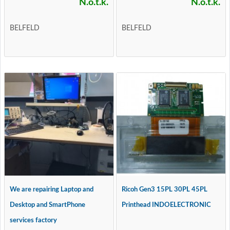
N.o.t.k.
N.o.t.k.
BELFELD
BELFELD
We are repairing Laptop and
Ricoh Gen3 15PL 30PL 45PL
Desktop and SmartPhone
Printhead INDOELECTRONIC
services factory