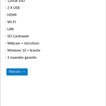
- 120GB SSD
- 2 X USB
- HDMI
- WI-FI
- LAN
- SD-Cardreader
- Webcam + microfoon
- Windows 10 + licentie
- 3 maanden garantie
Website >>