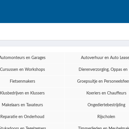
Automonteurs en Garages
Autoverhuur en Auto Leas
Cursussen en Workshops
Dierenverzorging, Oppas en 
Fietsenmakers
Groepsuitje en Personeelsfee
Klusbedrijven en Klussers
Koeriers en Chauffeurs
Makelaars en Taxateurs
Ongediertebestrijding
Reparatie en Onderhoud
Rijscholen
Stukadoors en Tegelzetters
Timmerlieden en Meubelmak