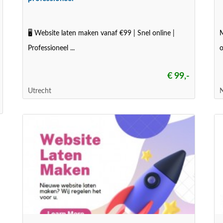
🖥️ Website laten maken vanaf €99 | Snel online |
M
Professioneel ...
o
€ 99,-
Utrecht