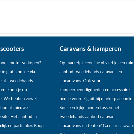
scooters
Caravans & kamperen
hands motor verkopen?
Op marketplaceonline.nl vind je een rui
tie gratis online via
aanbod tweedehands caravans en
e.nl. Tweedehands
stacaravans. Ook voor
ers koop je op
kampeerbenodigdheden en accessoires
ne. We hebben zowel
ben je voordelig uit bij marketplaceonline
bod als nieuwe
Snel een kijkje nemen tussen het
 site. Het aanbod in
tweedehands aanbod caravans,
lijk en particulier. Koop
stacaravans en tenten? Ga naar caravan