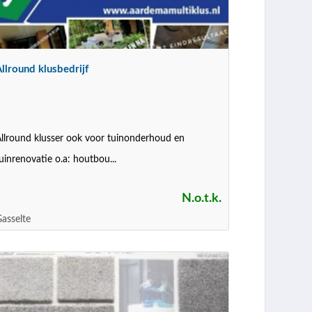
llround klusbedrijf
llround klusser ook voor tuinonderhoud en
uinrenovatie o.a: houtbou...
N.o.t.k.
asselte