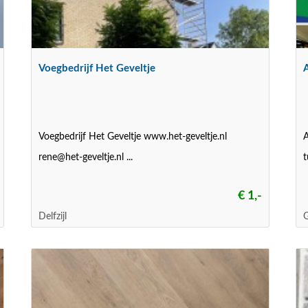
Voegbedrijf Het Geveltje
A
Voegbedrijf Het Geveltje www.het-geveltje.nl
A
rene@het-geveltje.nl
...
t
€ 1,-
Delfzijl
G