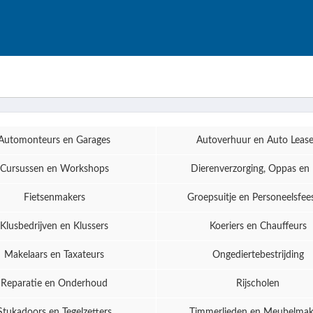
Automonteurs en Garages
Autoverhuur en Auto Leas
Cursussen en Workshops
Dierenverzorging, Oppas en 
Fietsenmakers
Groepsuitje en Personeelsfee
Klusbedrijven en Klussers
Koeriers en Chauffeurs
Makelaars en Taxateurs
Ongediertebestrijding
Reparatie en Onderhoud
Rijscholen
Stukadoors en Tegelzetters
Timmerlieden en Meubelmak