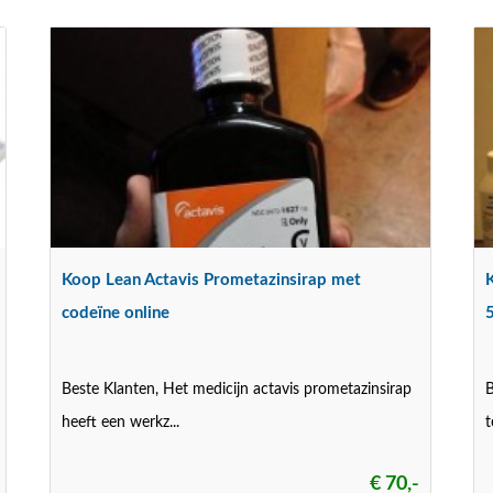
Koop Lean Actavis Prometazinsirap met
codeïne online
Beste Klanten, Het medicijn actavis prometazinsirap
B
heeft een werkz...
t
€ 70,-