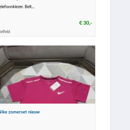
elefoonkiezer. Belt...
€ 30,-
elfeld
Nike zomerset nieuw