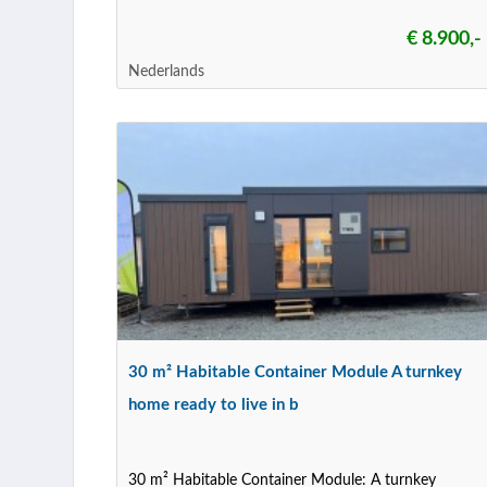
€ 8.900,-
Nederlands
30 m² Habitable Container Module A turnkey
home ready to live in b
30 m² Habitable Container Module: A turnkey