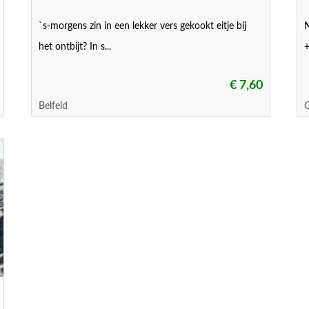
`s-morgens zin in een lekker vers gekookt eitje bij
N
het ontbijt? In s...
+
€ 7,60
Belfeld